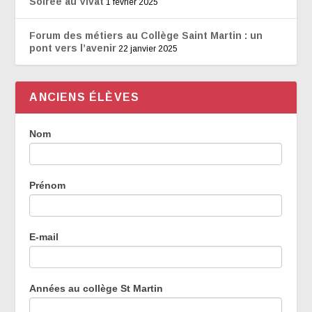
Soirée au Vivat
1 février 2025
Forum des métiers au Collège Saint Martin : un
pont vers l’avenir
22 janvier 2025
ANCIENS ÉLÈVES
Témoignages
Nom
des
anciens
élèves
Prénom
E-mail
Années au collège St Martin