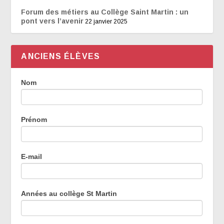
Forum des métiers au Collège Saint Martin : un
pont vers l’avenir
22 janvier 2025
ANCIENS ÉLÈVES
Témoignages
Nom
des
anciens
élèves
Prénom
E-mail
Années au collège St Martin