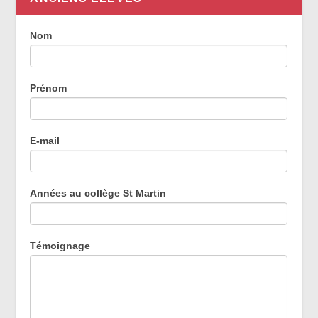
Témoignages
Nom
des
anciens
élèves
Prénom
E-mail
Années au collège St Martin
Témoignage